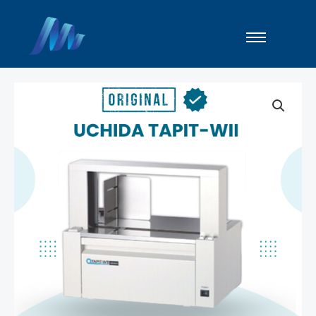
Lewati
ke
konten
UCHIDA
Tapit
-
WII
-
Mesin
Bundling
quantity