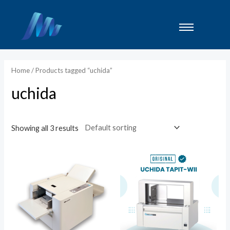
Lewati
ke
konten
Home
/ Products tagged “uchida”
uchida
Showing all 3 results