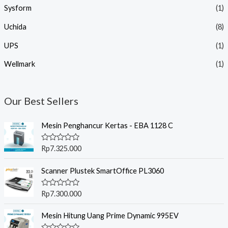
Sysform
(1)
Uchida
(8)
UPS
(1)
Wellmark
(1)
Our Best Sellers
Mesin Penghancur Kertas - EBA 1128 C
R
Rp
7.325.000
a
t
e
Scanner Plustek SmartOffice PL3060
d
0
o
R
Rp
7.300.000
u
a
t
t
o
e
Mesin Hitung Uang Prime Dynamic 995EV
f
d
5