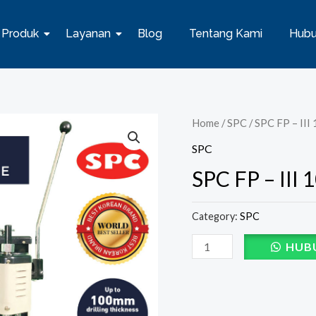
Produk
Layanan
Blog
Tentang Kami
Hubu
SPC
Home
/
SPC
/ SPC FP – III 
FP
SPC
-
SPC FP – III 
III
100
Category:
SPC
(NT)
Paper
HUB
Drill
quantity