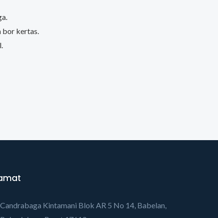
ga.
bor kertas.
.
amat
Candrabaga Kintamani Blok AR 5 No 14, Babelan,