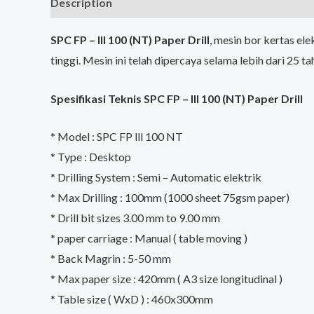
Description
Reviews (0)
SPC FP – III 100 (NT) Paper Drill
, mesin bor kertas el
tinggi. Mesin ini telah dipercaya selama lebih dari 25 t
Spesifikasi Teknis SPC FP – III 100 (NT) Paper Drill
* Model : SPC FP lll 100 NT
* Type : Desktop
* Drilling System : Semi – Automatic elektrik
* Max Drilling : 100mm (1000 sheet 75gsm paper)
* Drill bit sizes 3.00 mm to 9.00 mm
* paper carriage : Manual ( table moving )
* Back Magrin : 5-50 mm
* Max paper size : 420mm ( A3 size longitudinal )
* Table size ( WxD ) : 460x300mm