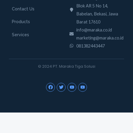
Blok AR 5 No 14,
Contact Us
Babelan, Bekasi, Jawa
Barat 17610
Products
info@maraka.co.id
Services
marketing@maraka.co.id
081382443447
© 2024 PT. Maraka Tiga Solusi
F
T
Y
Y
a
w
o
o
c
i
u
u
e
t
t
t
b
t
u
u
o
e
b
b
o
r
e
e
k