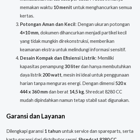
memakan waktu
10 menit
untuk menghancurkan semua
kertas.
Potongan Aman dan Kecil
: Dengan ukuran potongan
4×10 mm
, dokumen dihancurkan menjadi partikel kecil
yang tidak mungkin direkonstruksi, memberikan
keamanan ekstra untuk melindungi informasi sensitif.
Desain Kompak dan Efisiensi Listrik
: Memiliki
kapasitas penampung
30 liter
dan hanya membutuhkan
daya listrik
200 watt
, mesin ini ideal untuk penggunaan
harian tanpa menguras energi. Dengan dimensi
520 x
444 x 360 mm
dan berat
14,5 kg
, Shredcat 8280 CC
mudah dipindahkan namun tetap stabil saat digunakan.
Garansi dan Layanan
Dilengkapi garansi
1 tahun
untuk service dan spareparts, serta
kartu garansi dari distributor resmi,
Shredcat 8280 CC