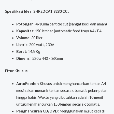
Spesifikasi Ideal SHREDCAT 8280 CC :
Potongan:
4x10mm particle cut (sangat kecil dan aman)
Kapasitas:
150 lembar (automatic feed tray) A4 / F4
Volume:
30 liter
Listrik:
200 watt, 230V
Berat:
14,5 Kg
Dimensi:
520 x 440 x 360mm
Fitur Khusus:
AutoFeeder:
Khusus untuk menghancurkan kertas A4,
mesin akan menarik kertas secara otomatis pelan-pelan
hingga habis. Waktu yang dibutuhkan adalah 10 menit
untuk menghancurkan 150 lembar secara otomatis.
Penghancuran CD/DVD:
Menggunakan mulut kecil di