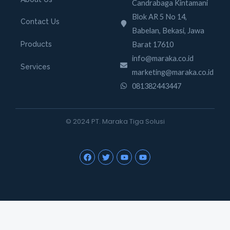
Candrabaga Kintamani
Blok AR 5 No 14,
Contact Us
Babelan, Bekasi, Jawa
Barat 17610
Products
info@maraka.co.id
Services
marketing@maraka.co.id
081382443447
© 2024 PT. Maraka Tiga Solusi
F
T
Y
Y
a
w
o
o
c
i
u
u
e
t
t
t
b
t
u
u
o
e
b
b
o
r
e
e
k