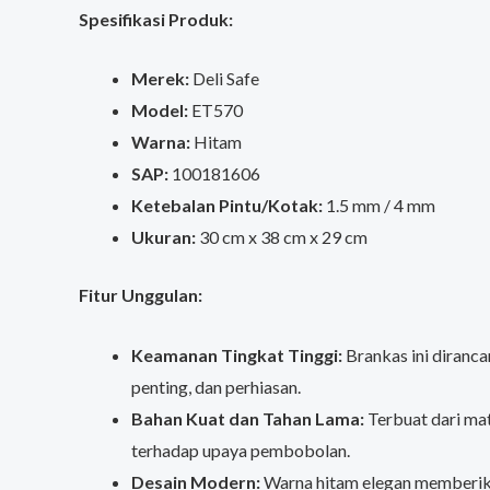
Spesifikasi Produk:
Merek:
Deli Safe
Model:
ET570
Warna:
Hitam
SAP:
100181606
Ketebalan Pintu/Kotak:
1.5 mm / 4 mm
Ukuran:
30 cm x 38 cm x 29 cm
Fitur Unggulan:
Keamanan Tingkat Tinggi:
Brankas ini diranc
penting, dan perhiasan.
Bahan Kuat dan Tahan Lama:
Terbuat dari ma
terhadap upaya pembobolan.
Desain Modern:
Warna hitam elegan memberika