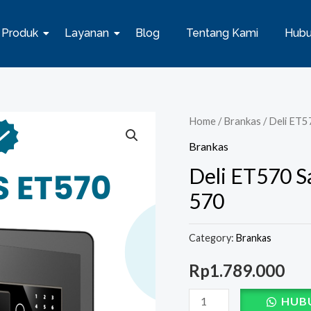
Produk
Layanan
Blog
Tentang Kami
Hubu
Deli
Home
/
Brankas
/ Deli ET5
ET570
Brankas
Safe
Deli ET570 Sa
Box
570
-
Brankas
Category:
Brankas
Digital
ET
Rp
1.789.000
570
HUB
quantity