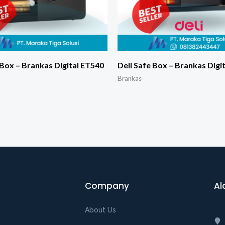
 Box – Brankas Digital ET540
Deli Safe Box – Brankas Digi
Brankas
Company
Al
About Us