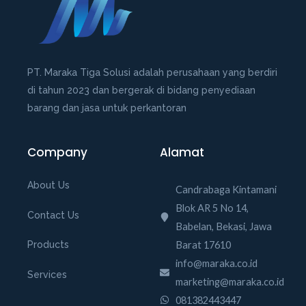
o
f
5
PT. Maraka Tiga Solusi adalah perusahaan yang berdiri
di tahun 2023 dan bergerak di bidang penyediaan
barang dan jasa untuk perkantoran
Company
Alamat
About Us
Candrabaga Kintamani
Blok AR 5 No 14,
Contact Us
Babelan, Bekasi, Jawa
Barat 17610
Products
info@maraka.co.id
Services
marketing@maraka.co.id
081382443447