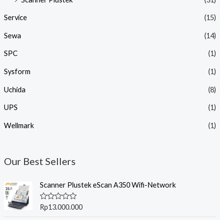
Service
(15)
Sewa
(14)
SPC
(1)
Sysform
(1)
Uchida
(8)
UPS
(1)
Wellmark
(1)
Our Best Sellers
Scanner Plustek eScan A350 Wifi-Network
R
Rp
13.000.000
a