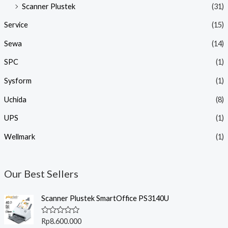
Scanner Plustek
(31)
Service
(15)
Sewa
(14)
SPC
(1)
Sysform
(1)
Uchida
(8)
UPS
(1)
Wellmark
(1)
Our Best Sellers
Scanner Plustek SmartOffice PS3140U
R
Rp
8.600.000
a