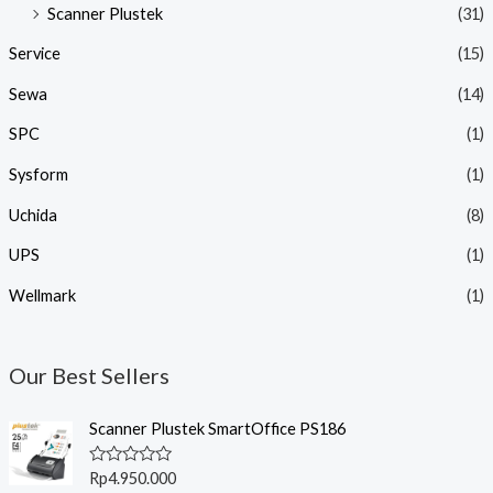
Scanner Plustek
(31)
Service
(15)
Sewa
(14)
SPC
(1)
Sysform
(1)
Uchida
(8)
UPS
(1)
Wellmark
(1)
Our Best Sellers
Scanner Plustek SmartOffice PS186
R
Rp
4.950.000
a