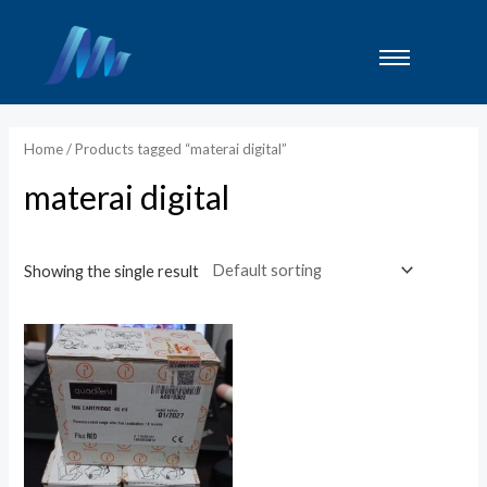
Lewati
ke
konten
Home
/ Products tagged “materai digital”
materai digital
Showing the single result